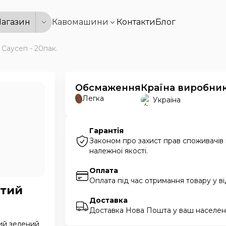
агазин
Кавомашини
Контакти
Блог
Саусеп - 20пак.
Обсмаження
Країна виробни
Легка
Україна
Гарантія
Законом про захист прав споживачів
належної якості.
Оплата
Оплата під час отримання товару у в
итий
Доставка
Доставка Нова Пошта у ваш населени
ний зелений