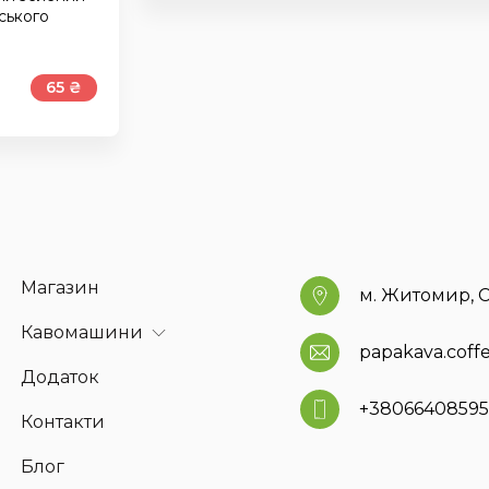
ського
65 ₴
Магазин
м. Житомир, С
Кавомашини
papakava.cof
Додаток
+3806640859
Контакти
Блог