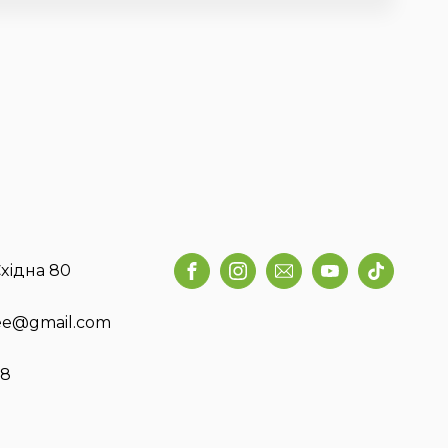
хідна 80
fee@gmail.com
58