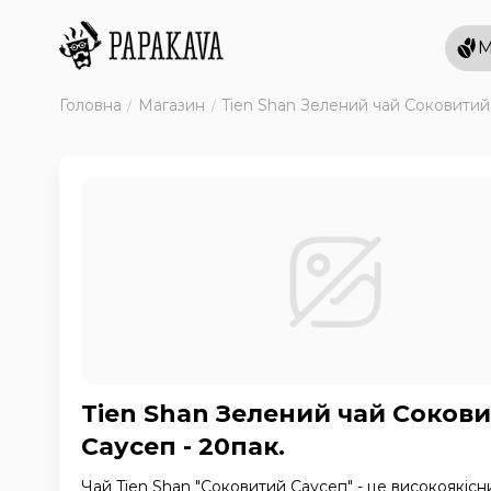
М
Головна
Магазин
Tien Shan Зелений чай Соковитий 
Tien Shan Зелений чай Соков
Саусеп - 20пак.
Чай Tien Shan "Соковитий Саусеп" - це високоякіс