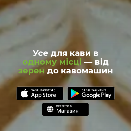
Усе для кави в
одному місці
— від
зерен
до кавомашин