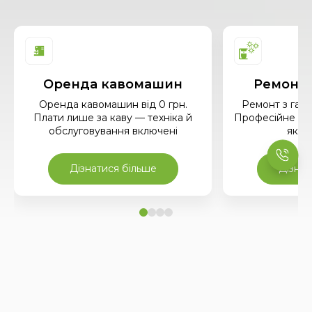
Оренда кавомашин
Ремонт
Оренда кавомашин від 0 грн.
Ремонт з гара
Плати лише за каву — техніка й
Професійне об
обслуговування включені
яких
Дізнатися більше
Дізнат
Про
нас
пишуть