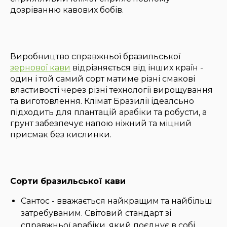
дозріванню кавових бобів.
Виробництво справжньої бразильської
зернової кави
відрізняється від інших країн -
один і той самий сорт матиме різні смакові
властивості через різні технології вирощування
та виготовлення. Клімат Бразилії ідеалсьно
підходить для плантацій арабіки та робусти, а
грунт забезпечує напою ніжний та міцний
присмак без кислинки.
Сорти бразильської кави
Сантос - вважається найкращим та найбільш
затребуваним. Світовий стандарт зі
справжньої арабіки, який поєднує в собі