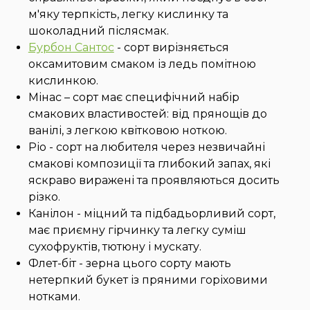
м'яку терпкість, легку кислинку та
шоколадний післясмак.
Бурбон Сантос
- сорт вирізняється
оксамитовим смаком із ледь помітною
кислинкою.
Мінас – сорт має специфічний набір
смакових властивостей: від прянощів до
ванілі, з легкою квітковою ноткою.
Ріо - сорт на любителя через незвичайні
смакові композиції та глибокий запах, які
яскраво виражені та проявляються досить
різко.
Канілон - міцний та підбадьорливий сорт,
має приємну гірчинку та легку суміш
сухофруктів, тютюну і мускату.
Флет-біт - зерна цього сорту мають
нетерпкий букет із пряними горіховими
нотками.