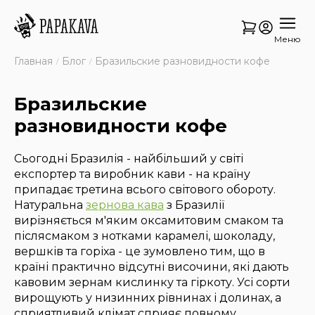
Меню
Главная
Блог
Бразильские разновидности кофе
Бразильские
разновидности кофе
Сьогодні Бразилія - найбільший у світі
експортер та виробник кави - на країну
припадає третина всього світового обороту.
Натуральна
зернова кава
з Бразилії
вирізняється м'яким оксамитовим смаком та
післясмаком з нотками карамелі, шоколаду,
вершків та горіха - це зумовлено тим, що в
країні практично відсутні височини, які дають
кавовим зернам кислинку та гіркоту. Усі сорти
вирощують у низинних рівнинах і долинах, а
сприятливий клімат сприяє повному