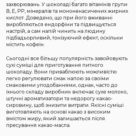
захворювань. У шоколаді багато вітамінів групи
В, E, PP, мінералів та мононенасичених жирних
кислот. Доведено, що при його вживанні
виробляються ендорфіни та підвищується
настрій, а сам напій чинить на людину
підбадьорливий, тонізуючий ефект, оскільки
містить кофеїн.
Сьогодні все більшу популярність завойовують
сухі суміші для приготування питного
шоколаду. Вони приваблюють можливістю
легко регулювати смак напою за своїми
смаковими уподобаннями, однак, часто до
їхнього складу виробник включає сухе молоко,
штучні ароматизатори та недорогу какао-
сировину, щоб знизити витрати. Якісні суміші
виготовляють на основі какао з високим
вмістом жиру, який залишається після
пресування какао-масла.