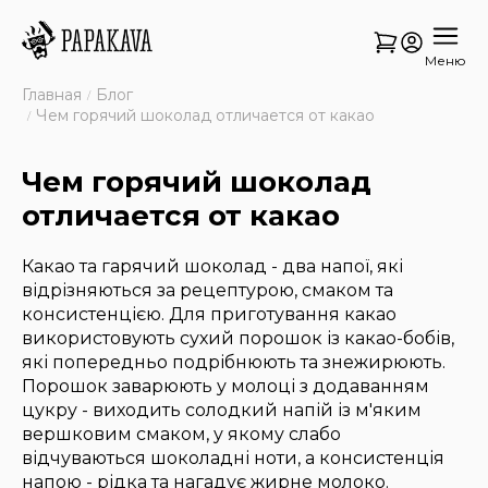
Меню
Главная
Блог
Чем горячий шоколад отличается от какао
Чем горячий шоколад
отличается от какао
Какао та гарячий шоколад - два напої, які
відрізняються за рецептурою, смаком та
консистенцією. Для приготування какао
використовують сухий порошок із какао-бобів,
які попередньо подрібнюють та знежирюють.
Порошок заварюють у молоці з додаванням
цукру - виходить солодкий напій із м'яким
вершковим смаком, у якому слабо
відчуваються шоколадні ноти, а консистенція
напою - рідка та нагадує жирне молоко.