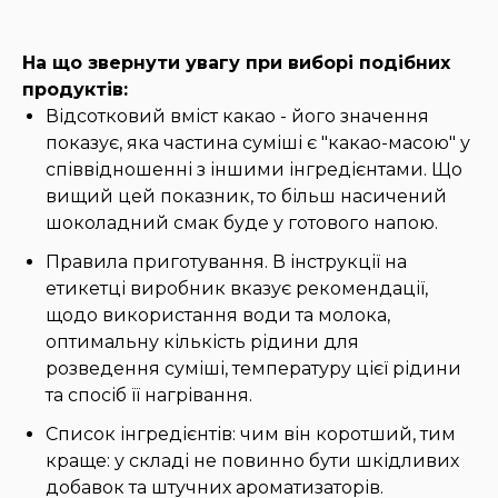
На що звернути увагу при виборі подібних
продуктів:
Відсотковий вміст какао - його значення
показує, яка частина суміші є "какао-масою" у
співвідношенні з іншими інгредієнтами. Що
вищий цей показник, то більш насичений
шоколадний смак буде у готового напою.
Правила приготування. В інструкції на
етикетці виробник вказує рекомендації,
щодо використання води та молока,
оптимальну кількість рідини для
розведення суміші, температуру цієї рідини
та спосіб її нагрівання.
Список інгредієнтів: чим він коротший, тим
краще: у складі не повинно бути шкідливих
добавок та штучних ароматизаторів.