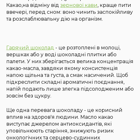
Какао,на відміну від
зернової кави
, краще пити
ввечері, перед сном: воно чинить заспокійливу
та розслаблювальну дію на організм.
Гарячий шоколад
- це розтоплені в молоці,
вершках або у воді шоколадні плитки або
палети. У них зберігається велика концентрація
какао-масла, завдяки якому консистенція
напою щільна та густа, а смак насичений. Щоб
підкреслити складні ароматичні поєднання,
напій подають лише злегка підсолодженим або
зовсім без цукру.
Ще одна перевага шоколаду - це корисний
вплив на здоров'я людини. Масло какао
виступає джерелом антиоксидантів, які
уповільнюють старіння, знижують ризик
онкологічних та серцево-судинних