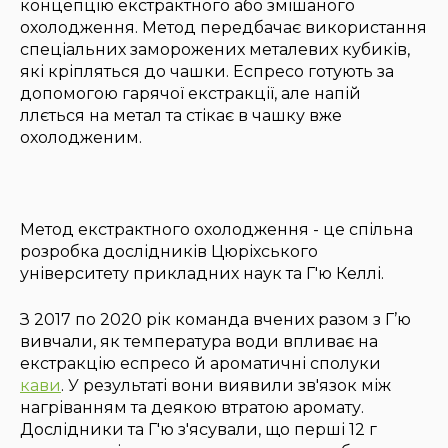
концепцію екстрактного або змішаного
охолодження. Метод передбачає використання
спеціальних заморожених металевих кубиків,
які кріпляться до чашки. Еспресо готують за
допомогою гарячої екстракції, але напій
ллється на метал та стікає в чашку вже
охолодженим.
Метод екстрактного охолодження - це спільна
розробка дослідників Цюріхського
університету прикладних наук та Г'ю Келлі.
З 2017 по 2020 рік команда вчених разом з Г’ю
вивчали, як температура води впливає на
екстракцію еспресо й ароматичні сполуки
кави
. У результаті вони виявили зв'язок між
нагріванням та деякою втратою аромату.
Дослідники та Г'ю з'ясували, що перші 12 г