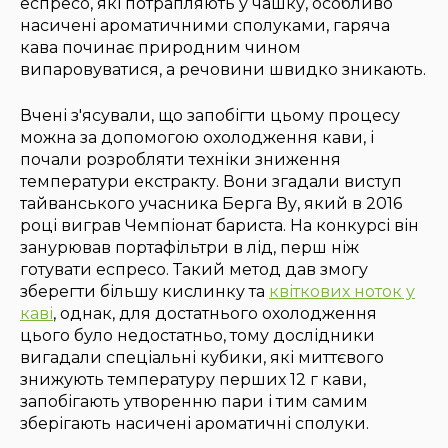
еспресо, які потрапляють у чашку, особливо
насичені ароматичними сполуками, гаряча
кава починає природним чином
випаровуватися, а речовини швидко зникають.
Вчені з'ясували, що запобігти цьому процесу
можна за допомогою охолодження кави, і
почали розробляти техніки зниження
температури екстракту. Вони згадали виступ
тайванського учасника Берга Ву, який в 2016
році виграв Чемпіонат бариста. На конкурсі він
занурював портафільтри в лід, перш ніж
готувати еспресо. Такий метод дав змогу
зберегти більшу кислинку та
квіткових ноток у
каві
, однак, для достатнього охолодження
цього було недостатньо, тому дослідники
вигадали спеціальні кубики, які миттєвого
знижують температуру перших 12 г кави,
запобігають утворенню пари і тим самим
зберігають насичені ароматичні сполуки.