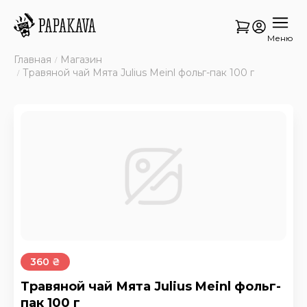
Меню
Главная
Магазин
Травяной чай Мята Julius Meinl фольг-пак 100 г
360 ₴
Травяной чай Мята Julius Meinl фольг-
пак 100 г