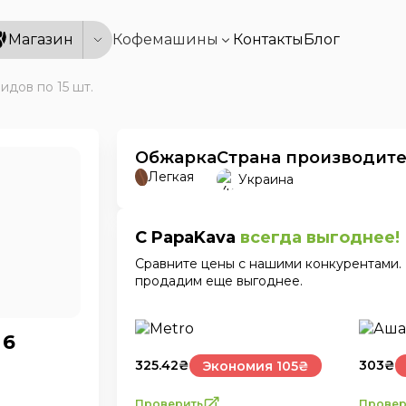
Магазин
Кофемашины
Контакты
Блог
видов по 15 шт.
Обжарка
Страна производит
Легкая
Украина
С PapaKava
всегда выгоднее!
Сравните цены с нашими конкурентами. 
продадим еще выгоднее.
 6
325.42
₴
303
₴
Экономия 105₴
Проверить
Провер