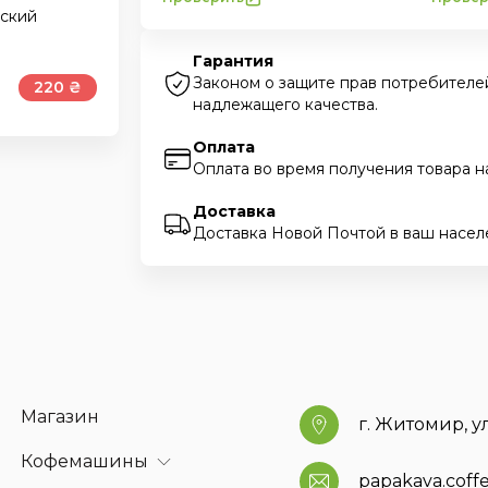
мский
Гарантия
Законом о защите прав потребителей
220 ₴
надлежащего качества.
Оплата
Оплата во время получения товара н
Доставка
Доставка Новой Почтой в ваш насел
Магазин
г. Житомир, у
Кофемашины
papakava.cof