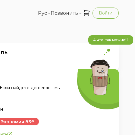
Рус
Позвонить
Войти
А что, так можно!?
ель
Если найдете дешевле - мы
Экономия 83₴
ить