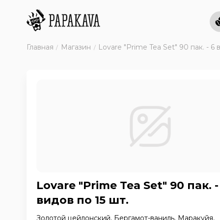
Главная
Магазин
Lovare "Prime Tea Set" 90 пак. - 6 
Lovare "Prime Tea Set" 90 пак. -
видов по 15 шт.
Золотой цейлонский, Бергамот-ваниль, Маракуйя,