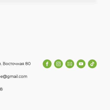
л. Восточная 80
fee@gmail.com
58