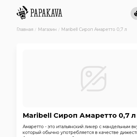
Главная
Магазин
Maribell Сироп Амаретто 0,7 л
Maribell Сироп Амаретто 0,7 л
Амаретто - это итальянский ликер с мандельным вк
который обычно употребляется в качестве дижест