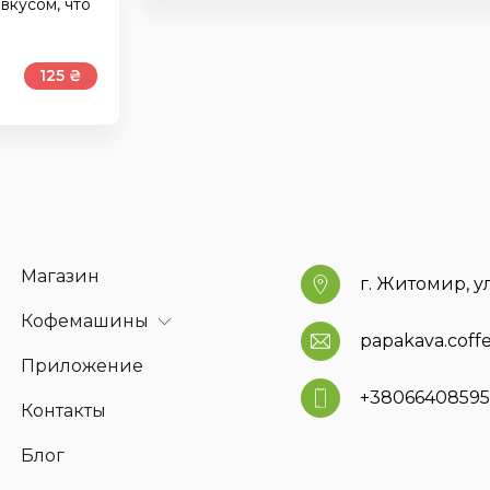
вкусом, что
125 ₴
Магазин
г. Житомир, у
Кофемашины
papakava.cof
Приложение
+3806640859
Контакты
Блог