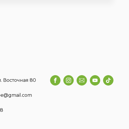
л. Восточная 80
fee@gmail.com
58