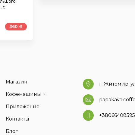
ольшого
, с
360 ₴
Магазин
г. Житомир, у
Кофемашины
papakava.cof
Приложение
+3806640859
Контакты
Блог