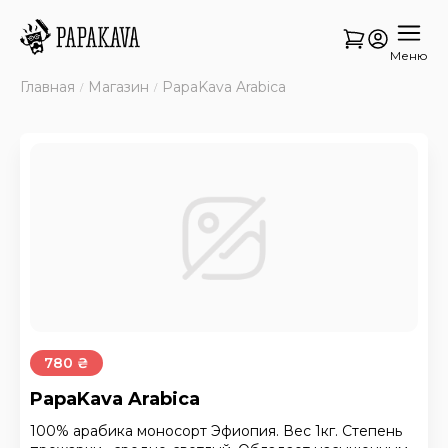
Меню
Главная
Магазин
PapaKava Arabica
780 ₴
PapaKava Arabica
100% арабика моносорт Эфиопия. Вес 1кг. Степень