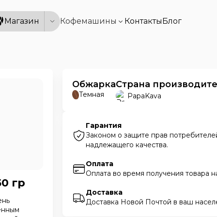
Магазин
Кофемашины
Контакты
Блог
р
Обжарка
Страна производит
Темная
PapaKava
Гарантия
Законом о защите прав потребителей
надлежащего качества.
Оплата
Оплата во время получения товара н
0 гр
Доставка
ень
Доставка Новой Почтой в ваш насел
енным