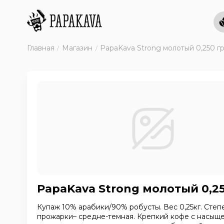
Главная
Магазин
PapaKava Strong молотый 0,250 г
PapaKava Strong молотый 0,25
Купаж 10% арабики/90% робусты. Вес 0,25кг. Степ
прожарки– средне-темная. Крепкий кофе с насыщ