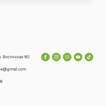
л. Восточная 80
fee@gmail.com
58