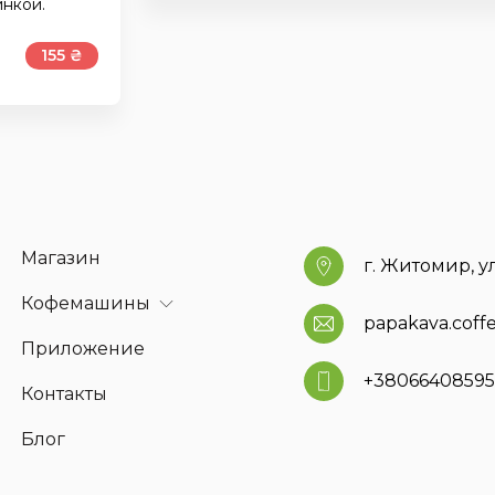
инкой.
155 ₴
Магазин
г. Житомир, у
Кофемашины
papakava.cof
Приложение
+3806640859
Контакты
Блог