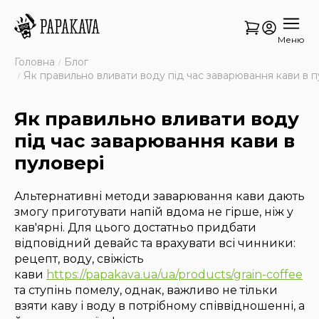
Меню
Головна
Блог
Як правильно вливати воду під час заварювання кави в п
Як правильно вливати воду
під час заварювання кави в
пуловері
Альтернативні методи заварювання кави дають
змогу приготувати напій вдома не гірше, ніж у
кав'ярні. Для цього достатньо придбати
відповідний девайс та врахувати всі чинники:
рецепт, воду, свіжість
кави
https://papakava.ua/ua/products/grain-coffee
та ступінь помелу, однак, важливо не тільки
взяти каву і воду в потрібному співвідношенні, а