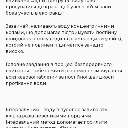
вливання слід із центру та поступово
просуватися до країв, щоб увесь об'єм кави
брав участь в екстракції.
Зазвичай, наливають воду концентричними
колами, що допомагає підтримувати постійну
швидкість потоку води та рівень рідини у лійці,
котрий не повинен підніматися занадто
високо.
Головне завдання в процесі безперервного
вливання - забезпечити рівномірне змочування
всієї кавової таблетки за постійної швидкості
протікання води.
Інтервальний - воду в пуловер заливають
кілька разів невеликими порціями.
Інтервальний метод допомагає посилити