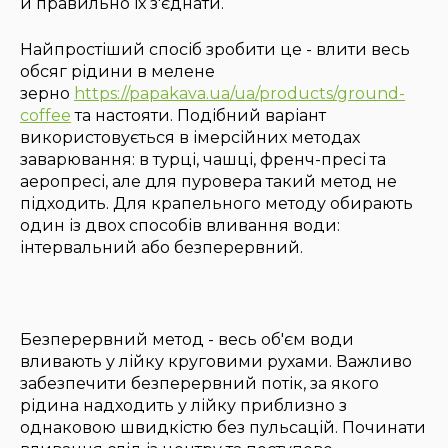
й правильно їх з'єднати.
Найпростіший спосіб зробити це - влити весь
обсяг рідини в мелене
зерно
https://papakava.ua/ua/products/ground-
coffee
та настояти. Подібний варіант
використовується в імерсійних методах
заварювання: в турці, чашці, френч-пресі та
аеропресі, але для пуровера такий метод не
підходить. Для крапельного методу обирають
один із двох способів вливання води:
інтервальний або безперервний.
Безперервний метод - весь об'єм води
вливають у лійку круговими рухами. Важливо
забезпечити безперервний потік, за якого
рідина надходить у лійку приблизно з
однаковою швидкістю без пульсацій. Починати