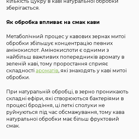
кількість цукру в каві натуральної обробки
зберігається.
Як обробка впливає на смак кави
Метаболічний процес у кавових зернах митої
обробки збільшує концентрацію певних
амінокислот. Амінокислоти є одними з
найбільш важливих попередників аромату в
зеленій каві, тому проростання сприяє
складності
ароматів
, які знаходять у каві митої
обробки.
При натуральній обробці, в зерно проникають
складні ефіри, які створюються бактеріями в
процесі бродіння, ці леткі сполуки не
руйнуються під час обсмажування, тому кава
натуральної обробки має більш фруктовий
смак.