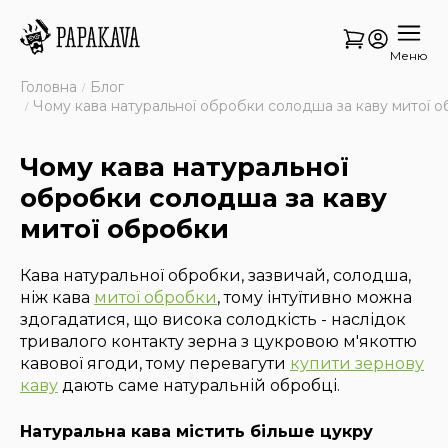
Меню
Головна
Блог
Чому кава натуральної обробки солодша за каву митої 
Чому кава натуральної
обробки солодша за каву
митої обробки
Кава натуральної обробки, зазвичай, солодша,
ніж кава
митої обробки
, тому інтуїтивно можна
здогадатися, що висока солодкість - наслідок
тривалого контакту зерна з цукровою м'якоттю
кавової ягоди, тому перевагути
купити зернову
каву
дають саме натуральній обробці.
Натуральна кава містить більше цукру