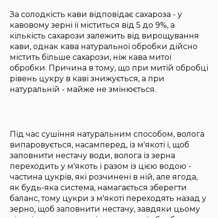
За солодкість кави відповідає сахароза - у
кавовому зерні її міститься від 5 до 9%, а
кількість сахарози залежить від вирощування
кави, однак кава натуральної обробки дійсно
містить більше сахарози, ніж кава митої
обробки. Причина в тому, що при митій обробці
рівень цукру в каві знижується, а при
натуральній - майже не змінюється.
Під час сушіння натуральним способом, волога
випаровується, насамперед, із м'якоті і, щоб
заповнити нестачу води, волога із зерна
переходить у м'якоть і разом із цією водою -
частина цукрів, які розчинені в ній, але ягода,
як будь-яка система, намагається зберегти
баланс, тому цукри з м'якоті переходять назад у
зерно, щоб заповнити нестачу, завдяки цьому