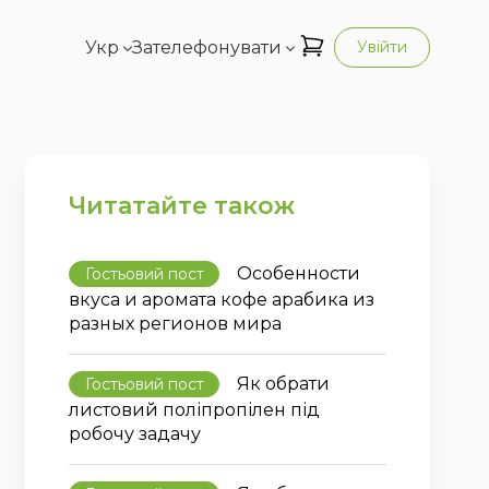
Укр
Зателефонувати
Увійти
Читатайте також
Особенности
Гостьовий пост
вкуса и аромата кофе арабика из
разных регионов мира
Як обрати
Гостьовий пост
листовий поліпропілен під
робочу задачу