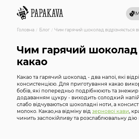
М
Головна
Блог
Чим гарячий шоколад відрізняється в
Чим гарячий шоколад 
какао
Какао та гарячий шоколад - два напої, які від
консистенцією. Для приготування какао вико
бобів, які попередньо подрібнюють та знежи
додаванням цукру - виходить солодкий напій
слабо відчуваються шоколадні ноти, а консист
молоко. Какао,на відміну від
зернової кави
, к
чинить заспокійливу та розслаблювальну дію 