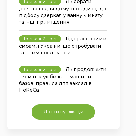
Як обрати
Гостьовий пост
дзеркало для дому: поради щодо
підбору дзеркал у ванну кімнату
та інші приміщення
Гід крафтовими
Гостьовий пост
сирами України: що спробувати
та з чим поєднувати
Як продовжити
Гостьовий пост
термін служби кавомашини:
базові правила для закладів
HoReCa
До всіх публікацій