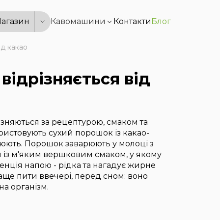
агазин
Кавомашини
Контакти
Блог
ід какао
відрізняється від
різняються за рецептурою, смаком та
ристовують сухий порошок із какао-
рюють. Порошок заварюють у молоці з
 із м'яким вершковим смаком, у якому
енція напою - рідка та нагадує жирне
раще пити ввечері, перед сном: воно
на організм.