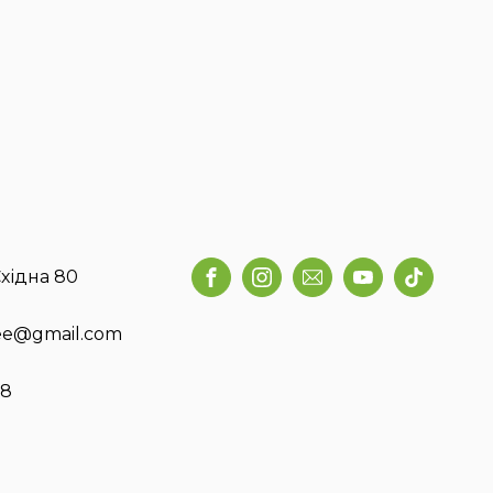
хідна 80
fee@gmail.com
58