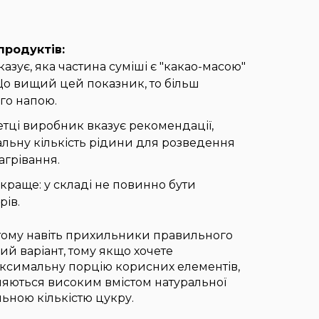
продуктів:
азує, яка частина суміші є "какао-масою"
Що вищий цей показник, то більш
го напою.
етці виробник вказує рекомендації,
льну кількість рідини для розведення
нагрівання.
 краще: у складі не повинно бути
рів.
тому навіть прихильники правильного
ий варіант, тому якщо хочете
ксимальну порцію корисних елементів,
зняються високим вмістом натуральної
альною кількістю цукру.