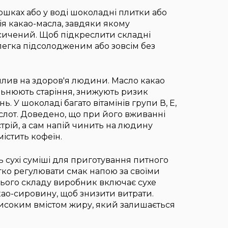
ершках або у воді шоколадні плитки або
ія какао-масла, завдяки якому
насичений. Щоб підкреслити складні
легка підсолодженим або зовсім без
лив на здоров'я людини. Масло какао
льнюють старіння, знижують ризик
 У шоколаді багато вітамінів групи В, E,
слот. Доведено, що при його вживанні
рій, а сам напій чинить на людину
істить кофеїн.
 сухі суміші для приготування питного
ко регулювати смак напою за своїми
нього складу виробник включає сухе
као-сировину, щоб знизити витрати.
 високим вмістом жиру, який залишається