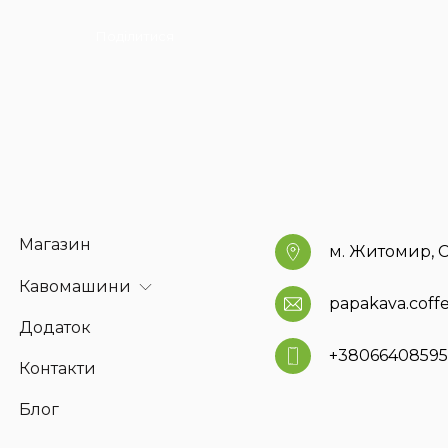
Поділитися
Магазин
м. Житомир, С
Кавомашини
papakava.cof
Додаток
+3806640859
Контакти
Блог