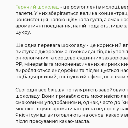
Гарячий шоколад
- це розтоплені в молоці, в
палети. У них зберігається велика концентрац
консистенція напою щільна та густа, а смак 
ароматичні поєднання, напій подають лише з
цукру.
Ще одна перевага шоколаду - це корисний вп
виступає джерелом антиоксидантів, які упові
онкологічних та серцево-судинних захворювань.
PP, мінералів та мононенасичених жирних ки
виробляються ендорфіни та підвищується наст
підбадьорливий, тонізуючий ефект, оскільки м
Сьогодні все більшу популярність завойовують
шоколаду. Вони приваблюють можливістю лег
смаковими уподобаннями, однак, часто до їх
молоко, штучні ароматизатори та недорогу ка
Якісні суміші виготовляють на основі какао з
після пресування какао-масла.