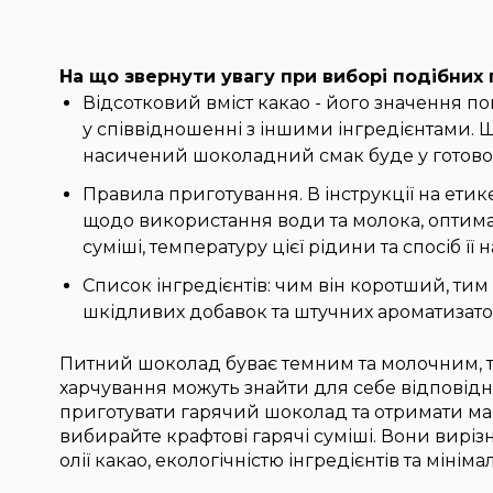
На що звернути увагу при виборі подібних 
Відсотковий вміст какао - його значення пок
у співвідношенні з іншими інгредієнтами. 
насичений шоколадний смак буде у готово
Правила приготування. В інструкції на етик
щодо використання води та молока, оптима
суміші, температуру цієї рідини та спосіб її 
Список інгредієнтів: чим він коротший, тим
шкідливих добавок та штучних ароматизато
Питний шоколад буває темним та молочним, 
харчування можуть знайти для себе відповідн
приготувати гарячий шоколад та отримати ма
вибирайте крафтові гарячі суміші. Вони вирі
олії какао, екологічністю інгредієнтів та мінім