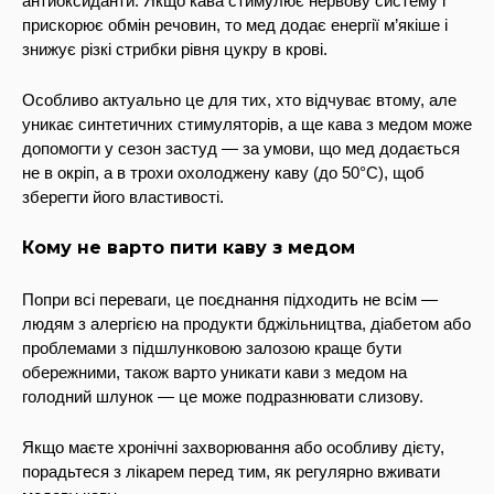
антиоксиданти. Якщо кава стимулює нервову систему і
прискорює обмін речовин, то мед додає енергії м’якіше і
знижує різкі стрибки рівня цукру в крові.
Особливо актуально це для тих, хто відчуває втому, але
уникає синтетичних стимуляторів, а ще кава з медом може
допомогти у сезон застуд — за умови, що мед додається
не в окріп, а в трохи охолоджену каву (до 50°C), щоб
зберегти його властивості.
Кому не варто пити каву з медом
Попри всі переваги, це поєднання підходить не всім —
людям з алергією на продукти бджільництва, діабетом або
проблемами з підшлунковою залозою краще бути
обережними, також варто уникати кави з медом на
голодний шлунок — це може подразнювати слизову.
Якщо маєте хронічні захворювання або особливу дієту,
порадьтеся з лікарем перед тим, як регулярно вживати