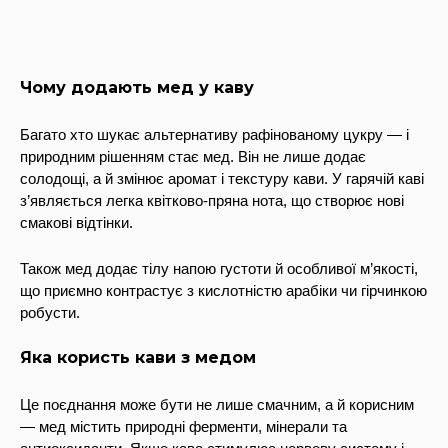
Чому додають мед у каву
Багато хто шукає альтернативу рафінованому цукру — і
природним рішенням стає мед. Він не лише додає
солодощі, а й змінює аромат і текстуру кави. У гарячій каві
з’являється легка квітково-пряна нота, що створює нові
смакові відтінки.
Також мед додає тілу напою густоти й особливої м’якості,
що приємно контрастує з кислотністю арабіки чи гірчинкою
робусти.
Яка користь кави з медом
Це поєднання може бути не лише смачним, а й корисним
— мед містить природні ферменти, мінерали та