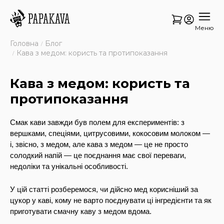
Меню
Головна
Блог
Кава з медом: користь та протипоказання
Кава з медом: користь та
протипоказання
Смак кави завжди був полем для експериментів: з
вершками, спеціями, цитрусовими, кокосовим молоком —
і, звісно, з медом, але кава з медом — це не просто
солодкий напій — це поєднання має свої переваги,
недоліки та унікальні особливості.
У цій статті розберемося, чи дійсно мед корисніший за
цукор у каві, кому не варто поєднувати ці інгредієнти та як
приготувати смачну каву з медом вдома.