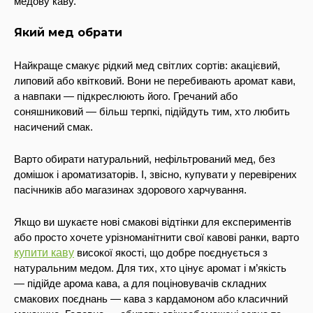
медову каву.
Який мед обрати
Найкраще смакує рідкий мед світлих сортів: акацієвий,
липовий або квітковий. Вони не перебивають аромат кави,
а навпаки — підкреслюють його. Гречаний або
соняшниковий — більш терпкі, підійдуть тим, хто любить
насичений смак.
Варто обирати натуральний, нефільтрований мед, без
домішок і ароматизаторів. І, звісно, купувати у перевірених
пасічників або магазинах здорового харчування.
Якщо ви шукаєте нові смакові відтінки для експериментів
або просто хочете урізноманітнити свої кавові ранки, варто
купити каву
високої якості, що добре поєднується з
натуральним медом. Для тих, хто цінує аромат і м’якість
— підійде арома кава, а для поціновувачів складних
смакових поєднань — кава з кардамоном або класичний