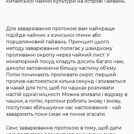
китайської чайної культури на острові Тайвань.
Для заварювання протокою вам найкраще
підійде чайник з ісинської глини або
порцеляновий гайвань. Принцип цього
методу заварювання полягає у швидкому
проливанні окропу через чайний лист. У
мініатюрний посуд кладуть досить багато чаю,
деколи заповнюючи більшу частину об'єму.
Потім починають проливати окріп: перший
пролив настоюється кілька секунд і зливається
в чахай для того, щоб по чашках розливати
настій однієї міцності. Можна зливати і відразу в
чашки, а потім, протоки роблять знову і знову,
поступово збільшуючи час настоювання - чай
заварюють поки смак не почне згасати.
Сенс заварювання протокою в тому, щоб дати