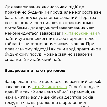
Для заварювання якісного чаю підійде
практично будь-який посуд, але неспроста вже
багато століть існує спеціалізований. Перш за
все, це викликано виключно практичними
потребами - для зручності заварювання чаю.
Рекомендується заварювати
китайський чай
у
чайнику з ісинської глини або порцелянової
гайвані, з використанням чахая і чашок. При
правильному підході і якісній воді, практично в
будь-якому посуді можна смачно заварити
справжній китайський чай.
Заварювання чаю протокою
Заварювання чаю протокою - класичний спосіб
заварювання
китайського чаю
. Спосіб не дуже
давній, а такий елемент чайної церемонії, як
чахай, - з'явився лише кілька десятків років
тому, під час відродження стародавньої