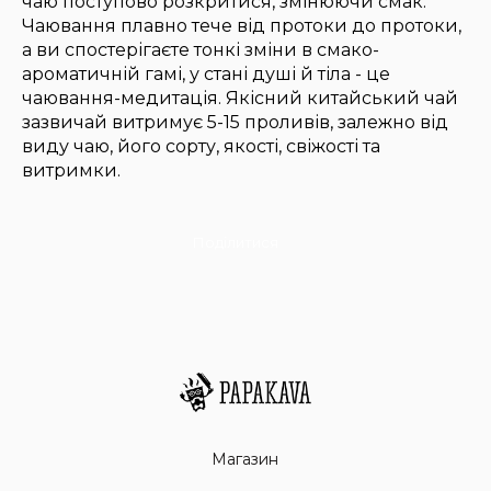
чаю поступово розкритися, змінюючи смак.
Чаювання плавно тече від протоки до протоки,
а ви спостерігаєте тонкі зміни в смако-
ароматичній гамі, у стані душі й тіла - це
чаювання-медитація. Якісний китайський чай
зазвичай витримує 5-15 проливів, залежно від
виду чаю, його сорту, якості, свіжості та
витримки.
Поділитися
Магазин