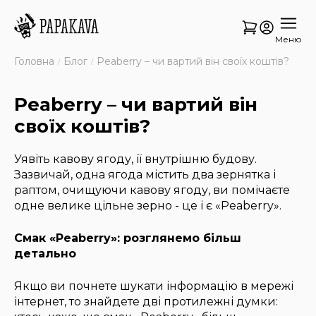
Меню
Головна
Блог
Peaberry – чи вартий він своїх коштів?
Peaberry – чи вартий він
своїх коштів?
Уявіть кавову ягоду, її внутрішню будову.
Зазвичай, одна ягода містить два зернятка і
раптом, очищуючи кавову ягоду, ви помічаєте
одне велике цільне зерно - це і є «Peaberry».
Смак «Peaberry»: розглянемо більш
детально
Якщо ви почнете шукати інформацію в мережі
інтернет, то знайдете дві протилежні думки: