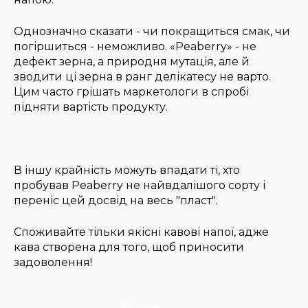
Однозначно сказати - чи покращиться смак, чи
погіршиться - неможливо. «Peaberry» - не
дефект зерна, а природня мутація, але й
зводити ці зерна в ранг делікатесу не варто.
Цим часто грішать маркетологи в спробі
підняти вартість продукту.
В іншу крайність можуть впадати ті, хто
пробував Peaberry не найвдалішого сорту і
переніс цей досвід на весь "пласт".
Споживайте тільки якісні кавові напої, адже
кава створена для того, щоб приносити
задоволення!
Поділитися