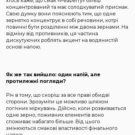
хтось каже, що смак «Peaberry» більш
концентрований та має солодкуватий присмак.
Свою думку вони пояснюють тим, що одне
зернятко концентрує в собі речовини, котрі
повинні бути розділенні між двома зернами. На
відміну від противників, ця частина
дискутуючих роблять акцент на водянистій
основі напою.
Як же так вийшло: один напій, але
протилежні погляди?
Річ в тому, що скоріш за все праві обидві
сторони. Зрозуміти це можливо шляхом
логічних міркувань. Дійсно, коли розвивається
одне зерно, поживних елементів воно
споживає набагато більше. Від цього
змінюються смакові властивості фінального
напою.