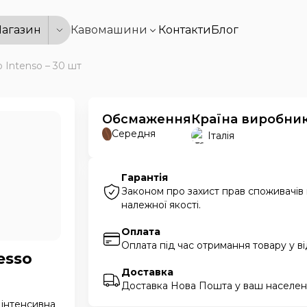
агазин
Кавомашини
Контакти
Блог
 Intenso – 30 шт
Обсмаження
Країна виробни
Середня
Італія
Гарантія
Законом про захист прав споживачів
належної якості.
Оплата
Оплата під час отримання товару у в
esso
Доставка
Доставка Нова Пошта у ваш населени
 інтенсивна