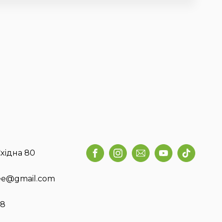
хідна 80
fee@gmail.com
58