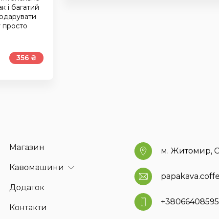
к і багатий
подарувати
у просто
356 ₴
Магазин
м. Житомир, С
Кавомашини
papakava.cof
Додаток
+3806640859
Контакти