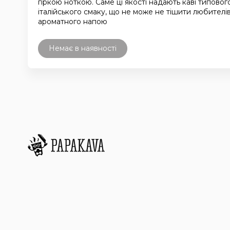
гіркою ноткою. Саме ці якості надають каві типовог
італійського смаку, що не може не тішити любителі
ароматного напою
Немає в наявності