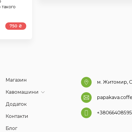
о
в такого
750 ₴
Магазин
м. Житомир, С
Кавомашини
papakava.cof
Додаток
+3806640859
Контакти
Блог