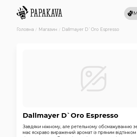
М
Головна
Магазин
Dallmayer D`Oro Espresso
Dallmayer D`Oro Espresso
Завдяки ніжному, але ретельному обсмажуванню з
має яскраво виражений аромат із пряним відтінком