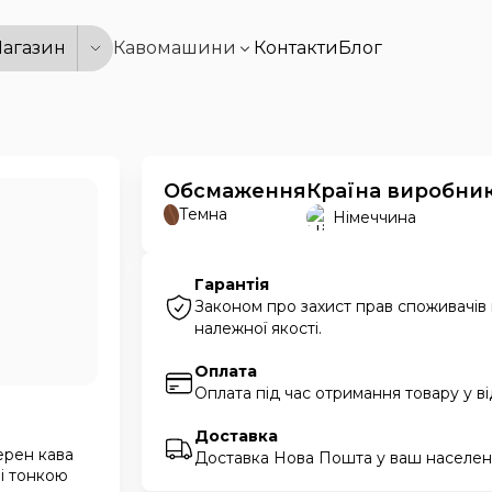
агазин
Кавомашини
Контакти
Блог
Обсмаження
Країна виробни
Темна
Німеччина
Гарантія
Законом про захист прав споживачів
належної якості.
Оплата
Оплата під час отримання товару у в
Доставка
ерен кава
Доставка Нова Пошта у ваш населени
 і тонкою