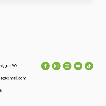
хідна 80
fee@gmail.com
58