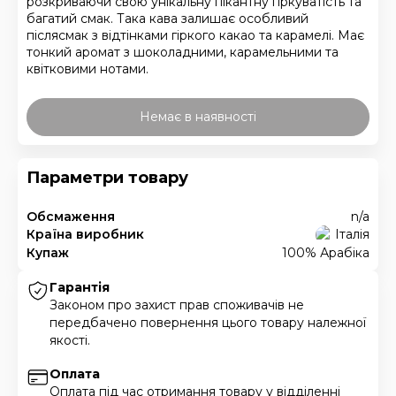
розкриваючи свою унікальну пікантну гіркуватість та
багатий смак. Така кава залишає особливий
післясмак з відтінками гіркого какао та карамелі. Має
тонкий аромат з шоколадними, карамельними та
квітковими нотами.
Немає в наявності
Параметри товару
Обсмаження
n/a
Країна виробник
Італія
Купаж
100% Арабіка
Гарантія
Законом про захист прав споживачів не
передбачено повернення цього товару належної
якості.
Оплата
Оплата під час отримання товару у відділенні