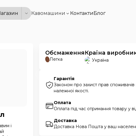
агазин
Кавомашини
Контакти
Блог
Обсмаження
Країна виробни
Легка
Україна
Гарантія
Законом про захист прав споживачів
належної якості.
Оплата
Оплата під час отримання товару у в
 л
Доставка
вим і
Доставка Нова Пошта у ваш населени
ай