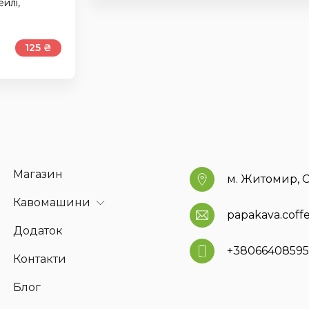
йлі,
125 ₴
Магазин
м. Житомир, С
Кавомашини
papakava.cof
Додаток
+3806640859
Контакти
Блог