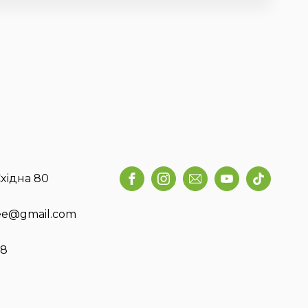
хідна 80
fee@gmail.com
58