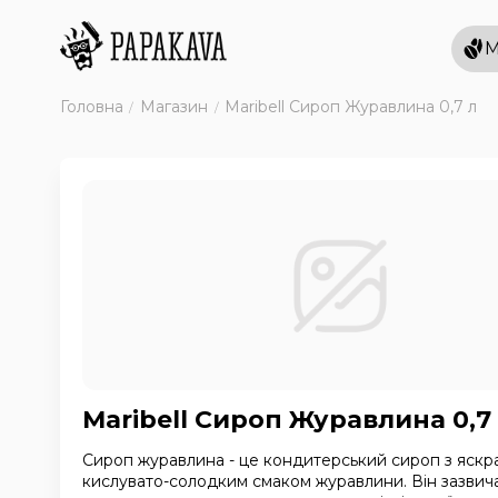
М
Головна
Магазин
Maribell Сироп Журавлина 0,7 л
Maribell Сироп Журавлина 0,7
Сироп журавлина - це кондитерський сироп з яскра
кислувато-солодким смаком журавлини. Він зазвич