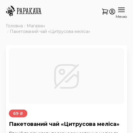
Меню
Головна
Магазин
Пакетований чай «Цитрусова меліса»
69 ₴
Пакетований чай «Цитрусова меліса»