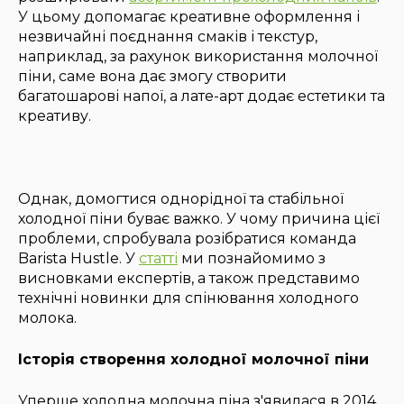
У цьому допомагає креативне оформлення і
незвичайні поєднання смаків і текстур,
наприклад, за рахунок використання молочної
піни, саме вона дає змогу створити
багатошарові напої, а лате-арт додає естетики та
креативу.
Однак, домогтися однорідної та стабільної
холодної піни буває важко. У чому причина цієї
проблеми, спробувала розібратися команда
Barista Hustle. У
статті
ми познайомимо з
висновками експертів, а також представимо
технічні новинки для спінювання холодного
молока.
Історія створення холодної молочної піни
Уперше холодна молочна піна з'явилася в 2014