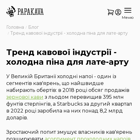
Меню
Головна
Блог
Тренд кавової індустрії - холодна піна для лате-арту
Тренд кавової індустрії -
холодна піна для лате-арту
У Великій Британії холодні напої - один із
сегментів кав'ярень, що найшвидше
набирають обертів: в 2018 році обсяг продажів
зернової кави
з льодом перевищив 395 млн
фунтів стерлінгів, а Starbucks за другий квартал
в 2022 році заробила на них понад 8,2 млрд
доларів.
Зростаючий попит змушує власників кав'ярень
розширювати
асортимент прохолодних напоїв
.