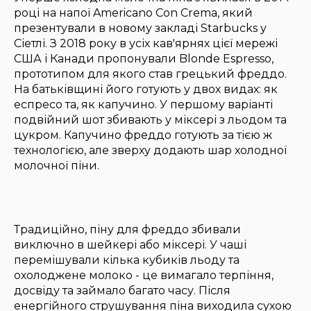
році на напої Americano Con Crema, який
презентували в новому закладі Starbucks у
Сіетлі. З 2018 року в усіх кав'ярнях цієї мережі
США і Канади пропонували Blonde Espresso,
прототипом для якого став грецький фреддо.
На батьківщині його готують у двох видах: як
еспресо та, як капучино. У першому варіанті
подвійний шот збивають у міксері з льодом та
цукром. Капучино фреддо готують за тією ж
технологією, але зверху додають шар холодної
молочної піни.
Традиційно, піну для фреддо збивали
виключно в шейкері або міксері. У чаші
перемішували кілька кубиків льоду та
охолоджене молоко - це вимагало терпіння,
досвіду та займало багато часу. Після
енергійного струшування піна виходила сухою