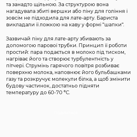
та занадто щільною. За структурою вона
нагадувала збиті вершки або піну для гоління і
зовсім не підходила для лате-арту. Бариста
викладали її ложкою на каву у формі "шапки".
Зазвичай піну для лате-арту збивають за
допомогою парової трубки. Принцип її роботи
простий: пара подається в молоко під тиском,
нагріває його та створює турбулентність у
пітчері. Струмінь гарячого повітря розбиває
поверхню молока, наповнює його бульбашками
газу та розкручує молекули білка, а щоб змінити
будову частинок, достатньо підняти
температуру до 60-70 °C.
Поділитися