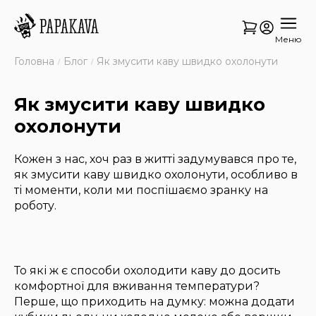
Меню
Головна
Блог
Як змусити каву швидко охолонути
Як змусити каву швидко
охолонути
Кожен з нас, хоч раз в житті задумувався про те,
як змусити каву швидко охолонути, особливо в
ті моменти, коли ми поспішаємо зранку на
роботу.
То які ж є способи охолодити каву до досить
комфортної для вживання температури?
Перше, що приходить на думку: можна додати