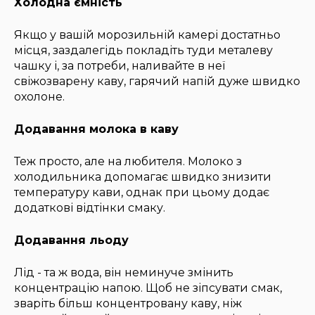
Холодна ємність
Якщо у вашій морозильній камері достатньо
місця, заздалегідь покладіть туди металеву
чашку і, за потреби, наливайте в неї
свіжозварену каву, гарячий напій дуже швидко
охолоне.
Додавання молока в каву
Теж просто, але на любителя. Молоко з
холодильника допомагає швидко знизити
температуру кави, однак при цьому додає
додаткові відтінки смаку.
Додавання льоду
Лід - та ж вода, він неминуче змінить
концентрацію напою. Щоб не зіпсувати смак,
зваріть більш концентровану каву, ніж