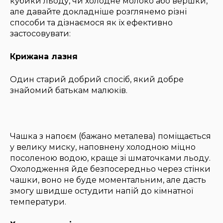
кубики льоду, чи холодне молоко або вершки,
але давайте докладніше розглянемо різні
способи та дізнаємося як їх ефективно
застосовувати:
Крижана лазня
Один старий добрий спосіб, який добре
знайомий батькам малюків.
Чашка з напоєм (бажано металева) поміщається
у велику миску, наповнену холодною міцно
посоленою водою, краще зі шматочками льоду.
Охолодження йде безпосередньо через стінки
чашки, воно не буде моментальним, але дасть
змогу швидше остудити напій до кімнатної
температури.