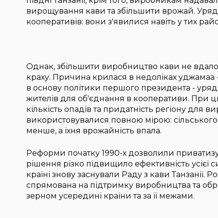
півдні Танзанії, крім того, виробникам надав
вирощування кави та збільшити врожай. Уряд
кооперативів: вони з'явилися навіть у тих райо
Однак, збільшити виробництво кави не вдалос
краху. Причина крилася в недоліках уджамаа - н
в основу політики першого президента - уря
жителів для об'єднання в кооперативи. При ць
кількість опадів та придатність регіону для в
використовувалися повною мірою: сільськог
менше, а їхня врожайність впала.
Реформи початку 1990-х дозволили приватизув
рішення різко підвищило ефективність усієї с
країні знову заснували Раду з кави Танзанії. 
спрямована на підтримку виробництва та обро
зерном усередині країни та за її межами.