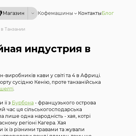
Магазин
Кофемашины
Контакты
Блог
 в Танзании
йная индустрия в
н-виробників кави у світі та 4 в Африці.
орту сусідню Кенію, проте танзанійська
ешелті
.
и її з
Бурбона
- французького острова
ий час ця сільськогосподарська
 лише одна народність - хая, котрі
асному регіоні Кагера. Хая
 їх із різними травами та жували