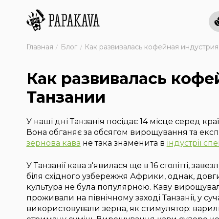
Главная
Блог
Как развивалась кофейная индустрия
Как развивалась кофе
Танзании
У наші дні Танзанія посідає 14 місце серед краї
Вона обганяє за обсягом вирощування та експ
зернова кава
не така знаменита в
індустрії сп
У Танзанії кава з'явилася ще в 16 столітті, завезл
біля східного узбережжя Африки, однак, довг
культура не була популярною. Каву вирощувала
проживали на північному заході Танзанії, у суч
використовували зерна, як стимулятор: варили