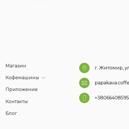
Поділитися
Магазин
г. Житомир, у
Кофемашины
papakava.cof
Приложение
+3806640859
Контакты
Блог