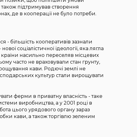
али позики, щоб поліпшити умови
 також підтримував створення
нах, де в кооперації не було потреби.
я - більшість кооперативів зазнали
ової соціалістичної ідеології, яка лягла
д країни насильно переселяв місцевих
ому часто не враховували стан грунту,
ирощування кави. Родючі землі не
осподарських культур стали вирощувати
ати ферми в приватну власність - таке
истеми виробництва, а у 2001 році в
Робота цього урядового органу зараз
бки кави, а також торгівлю зеленим