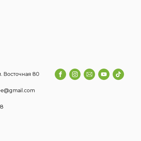
л. Восточная 80
fee@gmail.com
58