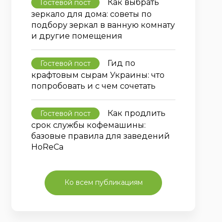
Как выбрать
Гостевой пост
зеркало для дома: советы по
подбору зеркал в ванную комнату
и другие помещения
Гид по
Гостевой пост
крафтовым сырам Украины: что
попробовать и с чем сочетать
Как продлить
Гостевой пост
срок службы кофемашины:
базовые правила для заведений
HoReCa
Ко всем публикациям