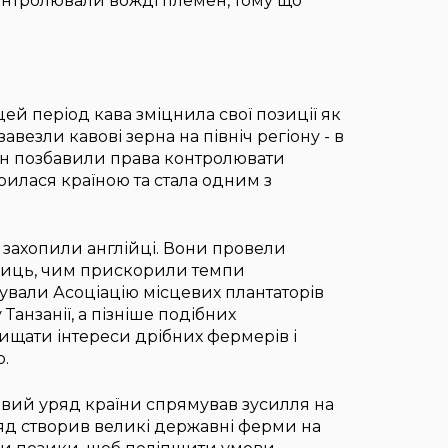
онтролювали вожді племен, тому що
 цей період кава зміцнила свої позиції як
авезли кавові зерна на північ регіону - в
мен позбавили права контролювати
илася країною та стала одним з
ї захопили англійці. Вони провели
ниць, чим прискорили темпи
зували Асоціацію місцевих плантаторів
анзанії, а пізніше подібних
хищати інтереси дрібних фермерів і
.
 новий уряд країни спрямував зусилля на
яд створив великі державні ферми на