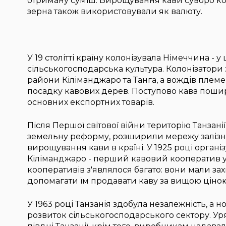
отриману суміш. Вирощування кави суворо к
зерна також використовували як валюту.
У 19 столітті країну колонізувала Німеччина - у
сільськогосподарська культура. Колонізатори з
райони Кіліманджаро та Танга, а вождів пле
посадку кавових дерев. Поступово кава пошир
основних експортних товарів.
Після Першої світової війни територію Танзані
земельну реформу, розширили мережу заліз
вирощування кави в країні. У 1925 році органі
Кіліманджаро - перший кавовий кооператив у Т
кооперативів з'являлося багато: вони мали за
допомагати їм продавати каву за вищою ціною
У 1963 році Танзанія здобула незалежність, а
розвиток сільськогосподарського сектору. Ур